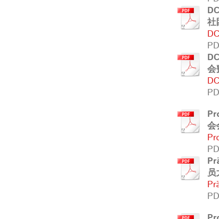
DC
社
DC
PD
DC
会
DC
PD
Pr
会
Pr
PD
Pr
员
Pr
PD
Pr