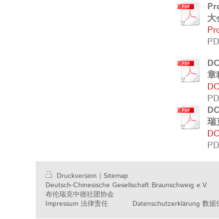
Pr
大
Pr
PD
D
章
DC
PD
DC
瑞
DC
PD
Druckversion
|
Sitemap
Deutsch-Chinesische Gesellschaft Braunschweig e.V.
布伦瑞克中德社团协会
Impressum 法律责任
Datenschutzerklärung 数