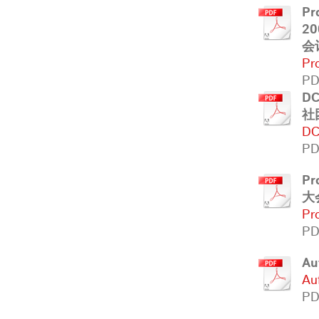
Pr
2
会
Pr
PD
DC
社
DC
PD
Pr
大
Pr
PD
Au
Au
PD