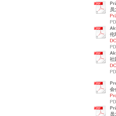
Pr
员
Pr
PD
Ak
伦
DC
PD
Ak
社
DC
PD
Pr
会
Pr
PD
Pr
员