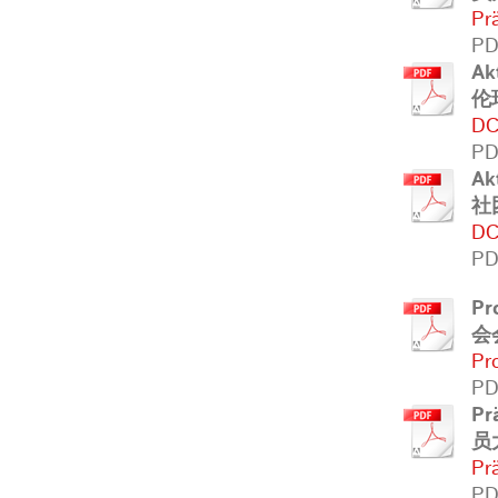
Pr
PD
Ak
伦
DC
PD
Ak
社
DC
PD
Pr
会
Pr
PD
Pr
员
Pr
PD