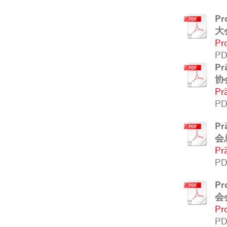
Pr
大
Pr
PD
Pr
协
Pr
PD
Pr
会
Pr
PD
Pr
会
Pr
PD